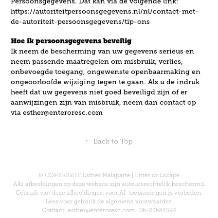
Persoonsgegevens. Dat kan via de volgende link:
https://autoriteitpersoonsgegevens.nl/nl/contact-met-
de-autoriteit-persoonsgegevens/tip-ons
Hoe ik persoonsgegevens beveilig
Ik neem de bescherming van uw gegevens serieus en
neem passende maatregelen om misbruik, verlies,
onbevoegde toegang, ongewenste openbaarmaking en
ongeoorloofde wijziging tegen te gaan. Als u de indruk
heeft dat uw gegevens niet goed beveiligd zijn of er
aanwijzingen zijn van misbruik, neem dan contact op
via esther@enteroresc.com
↑
Back to Top
© COPYRIGHT Esther Malaparte | Enter or Escape
Alle afbeeldingen op deze website zijn auteursrechtelijk beschermd.
Gebruik van deze afbeeldingen voor AI-toepassingen is verboden.
Lees voor gebruik de
algemene voorwaarden
Contact: esther@enteroresc.com | 06-23684394