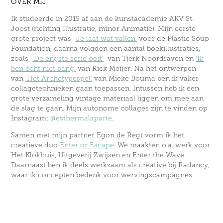
OVER MIJ
Ik studeerde in 2015 af aan de kunstacademie AKV St.
Joost (richting Illustratie, minor Animatie). Mijn eerste
grote project was
'Je laat wat vallen'
voor de Plastic Soup
Foundation, daarna volgden een aantal boekillustraties,
zoals
'De engste serie ooit'
van Tjerk Noordraven en
'Ik
ben écht niet bang'
van Rick Meijer. Na het ontwerpen
van
'Het Archetypespel'
van Mieke Bouma ben ik vaker
collagetechnieken gaan toepassen. Intussen heb ik een
grote verzameling vintage materiaal liggen om mee aan
de slag te gaan. Mijn autonome collages zijn te vinden op
Instagram:
@esthermalaparte
.
Samen met mijn partner Egon de Regt vorm ik het
creatieve duo
Enter or Escape
. We maakten o.a. werk voor
Het Klokhuis, Uitgeverij Zwijsen en Enter the Wave.
Daarnaast ben ik deels werkzaam als creative bij Radancy,
waar ik concepten bedenk voor wervingscampagnes.