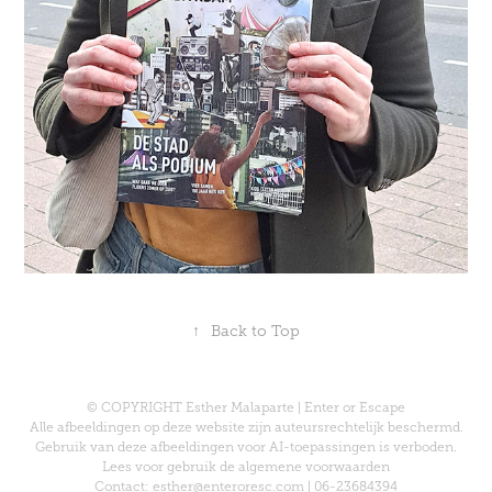
↑
Back to Top
© COPYRIGHT Esther Malaparte | Enter or Escape
Alle afbeeldingen op deze website zijn auteursrechtelijk beschermd.
Gebruik van deze afbeeldingen voor AI-toepassingen is verboden.
Lees voor gebruik de
algemene voorwaarden
Contact: esther@enteroresc.com | 06-23684394